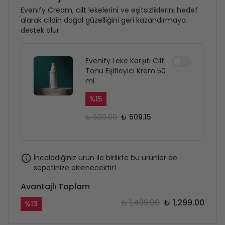
Evenify Cream, cilt lekelerini ve eşitsizliklerini hedef
alarak cildin doğal güzelliğini geri kazandırmaya
destek olur.
Evenify Leke Karşıtı Cilt
Tonu Eşitleyici Krem 50
ml
%
15
₺ 599.00
₺ 509.15
İncelediğiniz ürün ile birlikte bu ürünler de
sepetinize eklenecektir!
Avantajlı Toplam
₺ 1,499.00
₺ 1,299.00
%
13