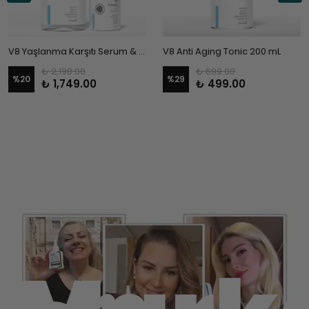
V8 Yaşlanma Karşıtı Serum & V8 Tonic
V8 Anti Aging Tonic 200 mL
₺ 2,198.00
₺ 699.00
%
20
%
29
₺ 1,749.00
₺ 499.00