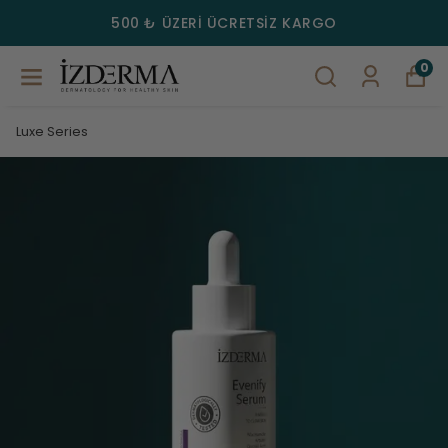
YAZ FIRSATI: TEMMUZ AYI BOYUNCA EVENIFY LEKE KARŞITI
SERİMİZDE SEÇTİĞİNİZ 2. ÜRÜN İZDERMA'DAN HEDİYE!
0
Luxe Series