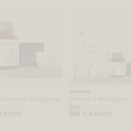
a
izderma
Renewal Cream & 4M Capsule AHCC Takviye Edici Gıda
3,750.00
₺ 7,000.00
%
35
3,079.00
₺ 4,549.00