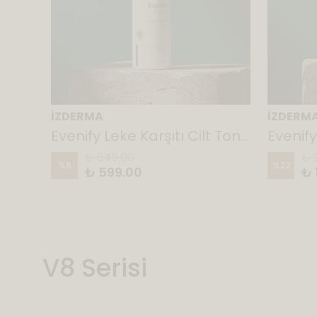
İZDERMA
İZDERM
Solarif Evenify-Defense Leke karşıtı Güneş Kremi 50 ML 50 SPF
Evenify Leke Karşıtı Cilt Tonu Eşitleyici Krem 50 ml
₺ 649.00
₺ 
%
8
%
22
₺ 599.00
₺ 
V8 Serisi