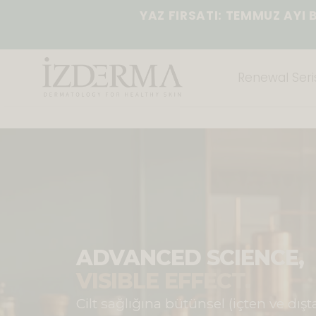
YAZ FIRSATI: TEMMUZ AYI 
Renewal Seris
ADVANCED SCIENCE,
VISIBLE EFFECT.
Cilt sağlığına bütünsel (içten ve dışt