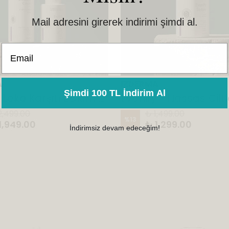
Mail adresini girerek indirimi şimdi al.
Email
A
İZDERMA
Şimdi 100 TL İndirim Al
Evenify Leke Karşıtı Bakım Serumu 30 ML & Evenify Leke Karşıtı Bakım Kremi 50 ML
2,499.00
₺ 1,499.00
%
13
1,949.00
₺ 1,299.00
İndirimsiz devam edeceğim!