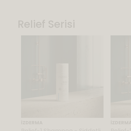
Relief Serisi
İZDERMA
İZDERM
ief
Relief-1 Shampoo - Şiddetli
Relief