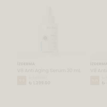
İZDERMA
İZDERM
V8 Anti Aging Serum 30 mL
V8 Ant
₺ 1,499.00
₺ 
%
13
%
29
₺ 1,299.00
₺ 