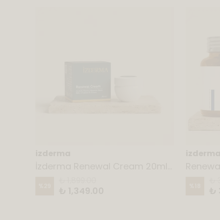
izderma
izderm
ml
İzderma Renewal Cream 20ml – Genital Bölge Onarıcı Bakım Kremi
₺ 1,899.00
₺ 
%
29
%
18
₺ 1,349.00
₺ 