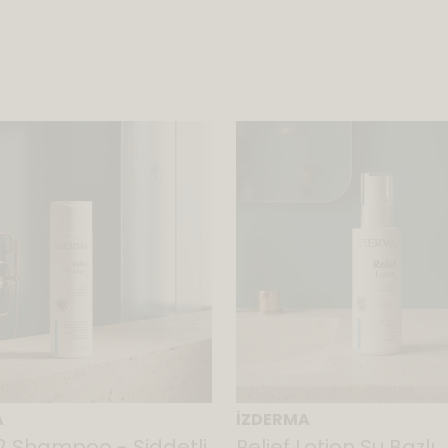
A
İZDERMA
-2 Shampoo - Şiddetli
Relief Lotion Su Bazlı