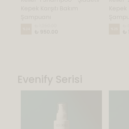
Saç
Kepek Karşıtı Bakım
Kepek 
Şampuanı
Şampu
₺ 1,250.00
₺ 
%
24
%
25
₺ 950.00
₺ 
Evenify Serisi