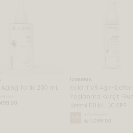
A
İZDERMA
i Aging Tonic 200 mL
Solarif V8 Age-Defe
Yaşlanma Karşıtı Gü
699.00
499.00
Kremi 50 ML 50 SPF
₺ 1,499.00
%
27
₺ 1,099.00