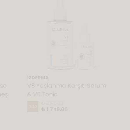
İZDERMA
nse
V8 Yaşlanma Karşıtı Serum
neş
& V8 Tonic
₺ 2,198.00
%
20
₺ 1,749.00