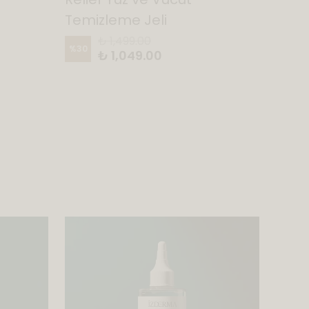
Temizleme Jeli
%
38
₺ 1,499.00
%
30
₺ 1,049.00