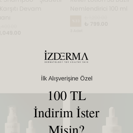
Karşıtı Devam
Nemlendirici 100 ml
anı
₺ 1,200.00
%
33
₺ 799.00
1,400.00
3 Adet
1,049.00
İlk Alışverişine Özel
100 TL
İndirim İster
Misin?