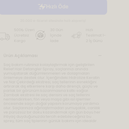
500₺ Üzeri
30 Gün
Hızlı
Ücretsiz
İçinde
Teslimat 1-
Kargo
İade
2 İş Günü
Ürün Açıklaması
Saç bakım rutininizi kolaylaştırmak için geliştirilen
Relief Hair Detangler Spray, saçlarınızı anında
yumuşatarak düğümlenmeleri ve dolaşmaları
önlemeye destek olur. İçeriğindeki Hidrolize Keratin
ve Nar Çekirdeği ekstresi, saç tellerinin esnekliğini
artırarak dış etkenlere karşı daha dirençli, güçlü ve
parlak bir görünüm kazanmasına katkı sağlar.
Zambak ekstresi ile saç derisini ve saç tellerini
nemlendirirken, fön veya maşa gibi ısıl işlemler
öncesinde saçın doğal yapısını korumaya yardımcı
olur. Saçlarınıza ağırlaştırmadan yumuşaklık, canlılık
ve pürüzsüz bir doku kazandırmak için gün boyu her
ihtiyaç duyduğunuzda tercih edebileceğiniz bu
sprey, tüm saç tiplerinin günlük bakımı için idealdir.