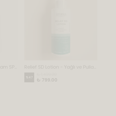
Relief SD Sunscreen Cream SPF 50+ PA++++
Relief SD Lotion - Yağlı ve Pullanmaya Eğilimli Ciltler İçin Bariyer Güçlendirmeye Yardımcı Losyon 100 ml
₺ 1,499.00
%
47
%
33
₺ 799.00
3 Adet