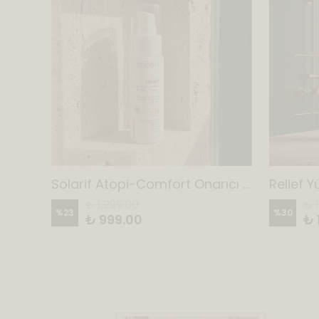
Relief 1 & 2 Shampoo - Şiddetli Kepek Karşıtı Şampuan 2'li Set
Solarif Atopi-Comfort Onarıcı Güneş Kremi 50 SPF
₺ 1,299.00
₺ 
%
23
%
30
₺ 999.00
₺ 