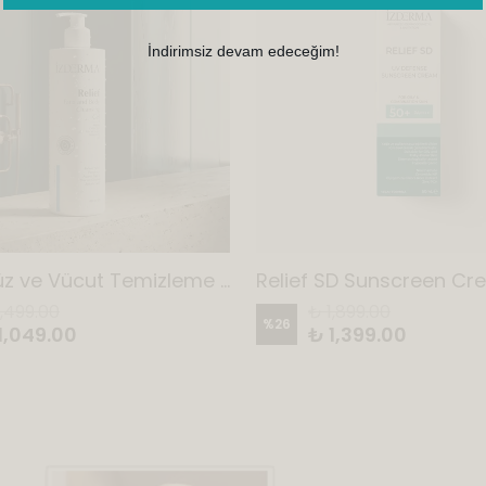
İndirimsiz devam edeceğim!
Relief Yüz ve Vücut Temizleme Jeli
1,499.00
₺ 1,899.00
%
26
1,049.00
₺ 1,399.00