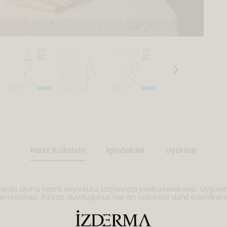
Nasıl Kullanılır
İçindekiler
Uyarılar
tarda ürünü nemli veya kuru saçlarınıza püskürtebilirsiniz. Uygula
rektirmez, ihtiyaç duyduğunuz her an rutininize dahil edebilirsini