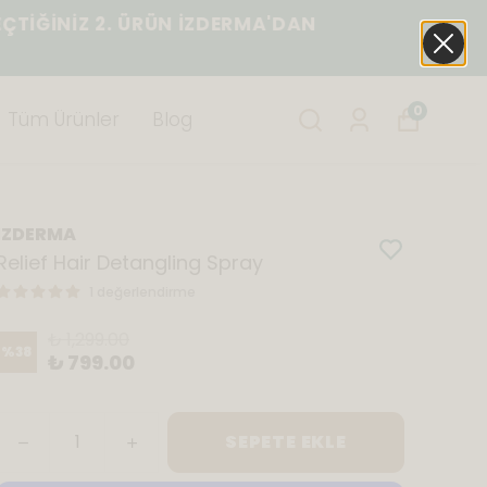
ĞİNİZ 2. ÜRÜN İZDERMA'DAN
0
Tüm Ürünler
Blog
İZDERMA
Relief Hair Detangling Spray
1 değerlendirme
₺ 1,299.00
%
38
₺ 799.00
SEPETE EKLE