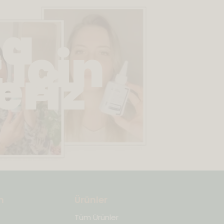
za
 İçin
eriz
m
Ürünler
Tüm Ürünler