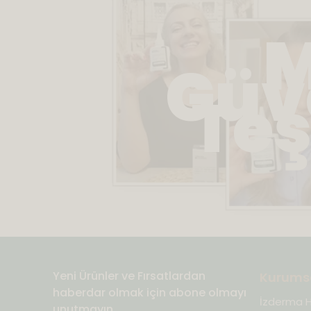
M
Güve
Teş
Yeni Ürünler ve Fırsatlardan
Kurums
haberdar olmak için abone olmayı
İzderma 
unutmayın