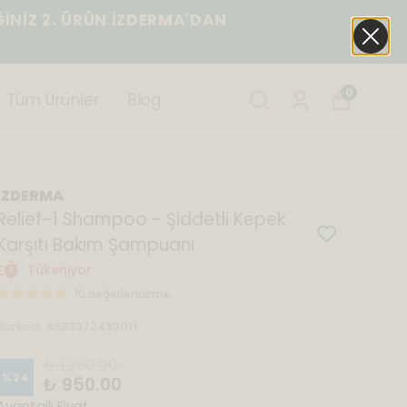
ĞİNİZ 2. ÜRÜN İZDERMA'DAN
0
Tüm Ürünler
Blog
İZDERMA
Relief-1 Shampoo - Şiddetli Kepek
Karşıtı Bakım Şampuanı
Tükeniyor
10 değerlendirme
Barkod
:
8683372492011
₺ 1,250.00
%
24
₺ 950.00
Avantajlı Fiyat