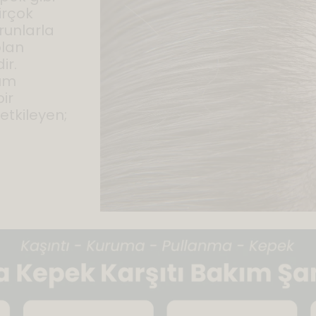
irçok
orunlarla
olan
ir.
kım
ir
etkileyen;