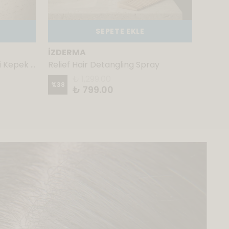
SEPETE EKLE
İZDERMA
İZDE
Relief-2 Shampoo - Şiddetli Kepek Karşıtı Devam Şampuanı
Relief Hair Detangling Spray
₺ 1,299.00
%
38
%
16
₺ 799.00