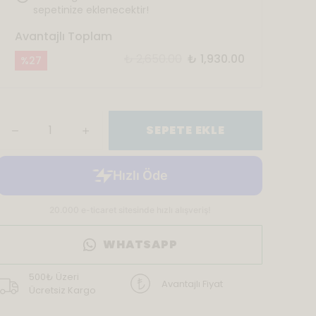
sepetinize eklenecektir!
Avantajlı Toplam
₺ 2,650.00
₺ 1,930.00
%
27
SEPETE EKLE
WHATSAPP
500₺ Üzeri
Avantajlı Fiyat
Ücretsiz Kargo