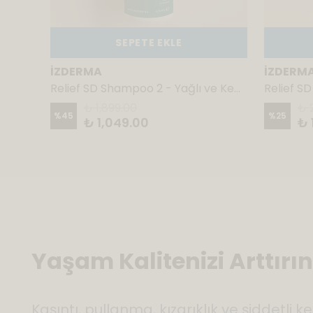
SEPETE EKLE
İZDERMA
İZDERM
 Jeli
Relief SD Shampoo 2 - Yağlı ve Kepeklenmeye Eğilimli Saç Derisi İçin Devam Şampuanı 400 ml
Relief SD
₺ 1,899.00
₺ 
%
45
%
25
₺ 1,049.00
₺ 
Yaşam Kalitenizi Arttırın
Kaşıntı, pullanma, kızarıklık ve şiddetli k