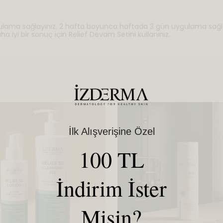
 uygulama sağlayınız. 2 hafta boyunca haftada 3 gün uygulama sa
a iyi bir sonuç için Relief Devam Setini kullanınız.
İlk Alışverişine Özel
100 TL
İndirim İster
Misin?