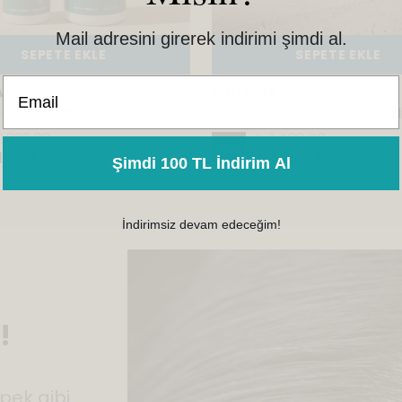
Mail adresini girerek indirimi şimdi al.
SEPETE EKLE
SEPETE EKLE
Email
A
İZDERMA
 Cilt Bakım Başlangıç Seti
2,399.00
₺ 1,400.00
%
25
1,799.00
₺ 1,049.00
Şimdi 100 TL İndirim Al
İndirimsiz devam edeceğim!
!
epek gibi