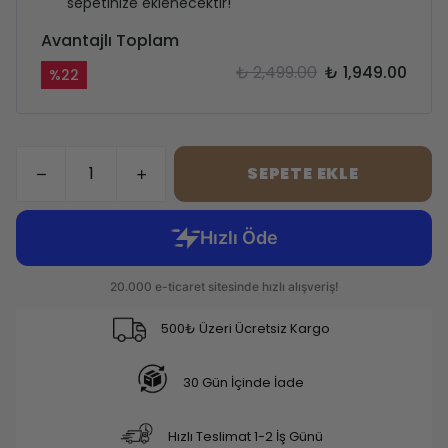
sepetinize eklenecektir!
Avantajlı Toplam
₺ 2,499.00
₺ 1,949.00
%
22
SEPETE EKLE
500₺ Üzeri Ücretsiz Kargo
30 Gün İçinde İade
Hızlı Teslimat 1-2 İş Günü