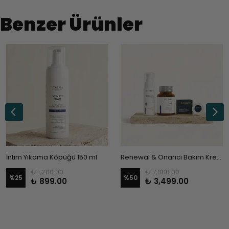
Benzer Ürünler
İntim Yıkama Köpüğü 150 ml
Renewal & Onarıcı Bakım Kremi & 4M Capsule AHCC Takviye Gıda Set
₺ 1,200.00
₺ 7,000.00
%
25
%
50
₺ 899.00
₺ 3,499.00