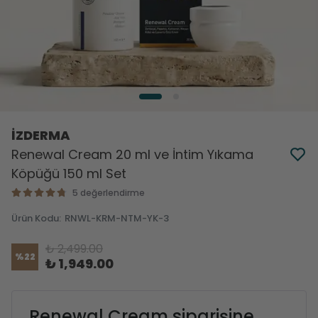
İZDERMA
Renewal Cream 20 ml ve İntim Yıkama
Köpüğü 150 ml Set
5 değerlendirme
Ürün Kodu
:
RNWL-KRM-NTM-YK-3
₺ 2,499.00
%
22
₺ 1,949.00
Renewal Cream siparişine