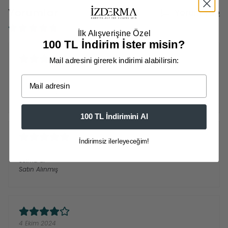
Yorumlar
Yorum Yap
5 değerlendirmeye göre
İlk Alışverişine Özel
100 TL İndirim İster misin?
Mail adresini girerek indirimi alabilirsin:
8 Mayıs 2026
Email
Erdim
A.
Satın Alınmış
100 TL İndirimini Al
İndirimsiz ilerleyeceğim!
7 Aralık 2024
Selma
a.
Satın Alınmış
4 Ekim 2024