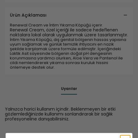
Ürün Açıklaması
Renewal Cream ve İntim Yıkama Köpüğü içerir.
Renewal Cream, özel içeriği ile sadece hedeflenen
noktalara lokal olarak uygulanmak üzere tasarlanmıştır.
İntim Yıkama Köpüğü, dış genital bölgenin hassas yapısına
uyum sağlamak ve günlük temizlik ihtiyacını en nazik
şekilde karşılamak üzere formüle edilmiştir. İçeriğindeki
Laktik Asit sayesinde bölgenin doğal pH dengesinin
korunmasına yardımcı olurken, Aloe Vera ve Pantenol ile
cildi nemlendirerek yıkama sonrası kuruluk hissini
önlemeye destek olur.
Uyarılar
Yalnızca harici kullanım içindir. Beklenmeyen bir etki
gözlemlediğinizde kullanımı sonlandırarak bir sağlık
profesyoneline danışabilirsiniz.