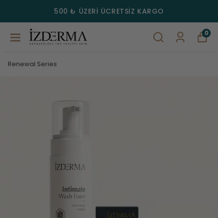
YAZ FIRSATI: TEMMUZ AYI BOYUNCA EVENIFY LEKE KARŞITI
SERİMİZDE SEÇTİĞİNİZ 2. ÜRÜN İZDERMA'DAN HEDİYE!
0
Renewal Series