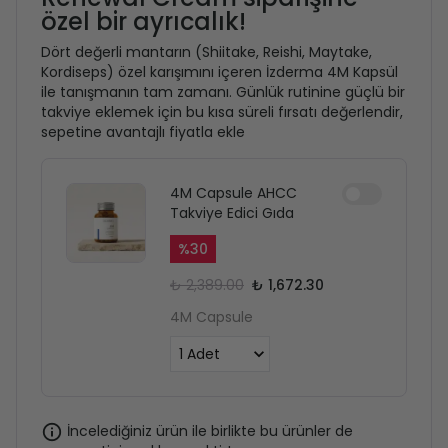
özel bir ayrıcalık!
Dört değerli mantarın (Shiitake, Reishi, Maytake,
Kordiseps) özel karışımını içeren İzderma 4M Kapsül
ile tanışmanın tam zamanı. Günlük rutinine güçlü bir
takviye eklemek için bu kısa süreli fırsatı değerlendir,
sepetine avantajlı fiyatla ekle
4M Capsule AHCC
Takviye Edici Gıda
%
30
₺ 2,389.00
₺ 1,672.30
4M Capsule
İncelediğiniz ürün ile birlikte bu ürünler de