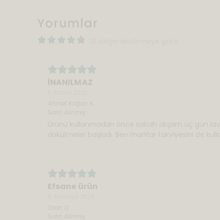
Yorumlar
10 değerlendirmeye göre
İNANILMAZ
8 Kasım 2025
Ahmet Kağan
K.
Satın Alınmış
Ürünü kullanmadan önce sabah akşam üç gün lav
dökülmeler başladı. Ben mantar takviyesini de kull
Efsane ürün
6 Temmuz 2025
Ozan
D.
Satın Alınmış