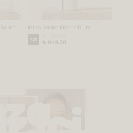
Renewal Cream & İntim Bakım Kremi & Onarıcı Bakım Kremi 3'lü Set
İntim Bakım Kremi 150 ml
₺ 1,200.00
%
29
%
29
₺ 849.00
za
z İçin