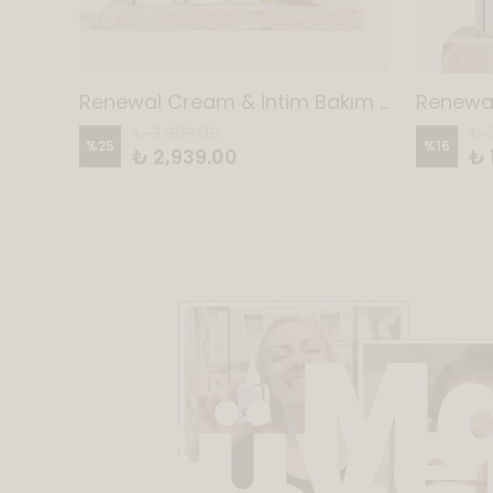
Renewal & 4M Capsule AHCC & İntim Seri & Onarıcı Bakım Kremi 5'li Set
Renewal Cream & İntim Bakım Kremi ve Yıkama Köpüğü & Onarıcı Bakım Kremi 4'lü Set
₺ 3,899.00
₺ 
%
25
%
16
₺ 2,939.00
₺ 
M
Güven