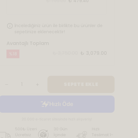
₺ 799.00
₺ 479.40
İncelediğiniz ürün ile birlikte bu ürünler de
sepetinize eklenecektir!
Avantajlı Toplam
₺ 3,750.00
₺ 3,079.00
%
18
SEPETE EKLE
500₺ Üzeri
30 Gün
Hızlı
Ücretsiz
İçinde
Teslimat 1-