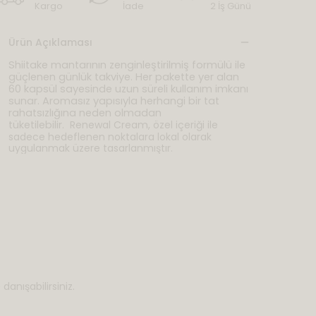
Kargo
İade
2 İş Günü
Ürün Açıklaması
Shiitake mantarının zenginleştirilmiş formülü ile
güçlenen günlük takviye. Her pakette yer alan
60 kapsül sayesinde uzun süreli kullanım imkanı
sunar. Aromasız yapısıyla herhangi bir tat
rahatsızlığına neden olmadan
tüketilebilir.
Renewal Cream, özel içeriği ile
sadece hedeflenen noktalara lokal olarak
uygulanmak üzere tasarlanmıştır.
danışabilirsiniz.