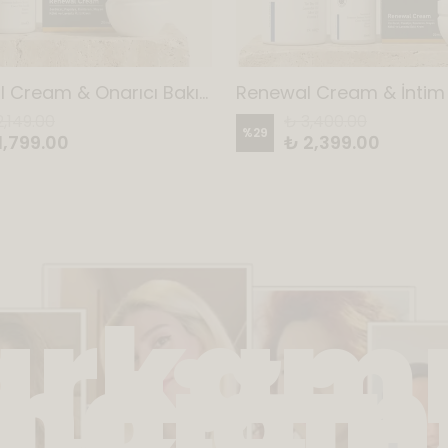
Renewal Cream & Onarıcı Bakım Kremi 2'li Set
2,149.00
₺ 3,400.00
%
29
1,799.00
₺ 2,399.00
arkamı
diğini