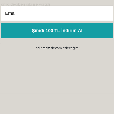
ama dedikleri gibi işe yaradı
Email
Şimdi 100 TL İndirim Al
.
İndirimsiz devam edeceğim!