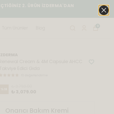
ĞİNİZ 2. ÜRÜN İZDERMA'DAN
0
Tüm Ürünler
Blog
İZDERMA
Renewal Cream & 4M Capsule AHCC
Takviye Edici Gıda
10 değerlendirme
₺ 3,750.00
%
18
₺ 3,079.00
Onarıcı Bakım Kremi