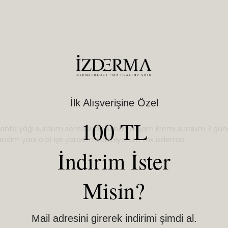
İlk Alışverişine Özel
100 TL
anta yağı sürdüm sonrasında sabah akşam kremi sürdüm 3 günd
andım yani o bi işe yaradı mı bilmiyorum thx izderma
İndirim İster
Misin?
Mail adresini girerek indirimi şimdi al.