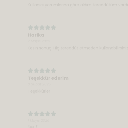
Kullanıcı yorumlarına göre aldım tereddütüm vardı 
Harika
2 Mayıs 2025
Kesin sonuç. Hiç tereddüt etmeden kullanabilirsiniz
Teşekkür ederim
8 Şubat 2025
Teşekkürler
1 Mayıs 2026
İlker
T.