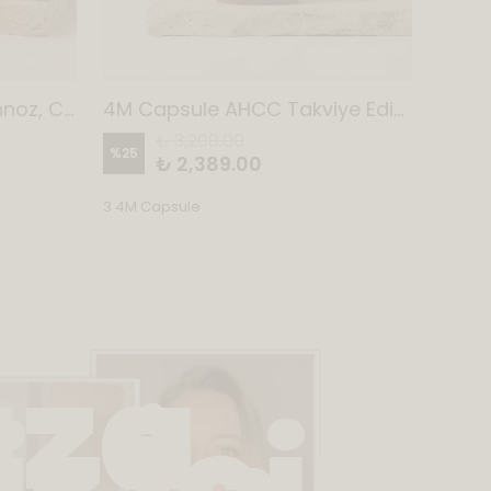
Mannocyst Forte D-Mannoz, Cranberry, Berberin, Java Çayı ve Hibiskus İçeren Takviye Edici Gıda (30 Şase)
4M Capsule AHCC Takviye Edici Gıda
₺ 3,200.00
%
25
%
31
₺ 2,389.00
3 4M Capsule
ıza
z İçin