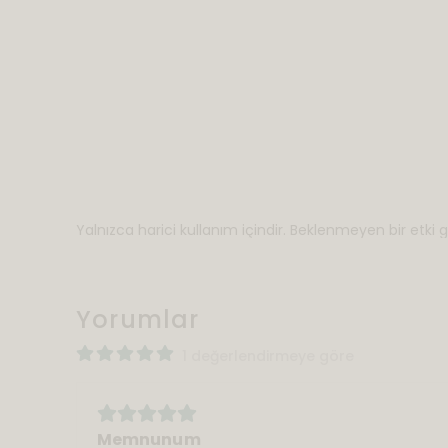
Yalnızca harici kullanım içindir. Beklenmeyen bir etki g
Yorumlar
1 değerlendirmeye göre
Memnunum