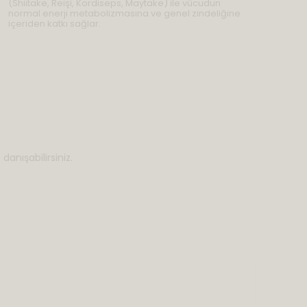
(Shiitake, Reişi, Kordiseps, Maytake) ile vücudun
normal enerji metabolizmasına ve genel zindeliğine
içeriden katkı sağlar.
danışabilirsiniz.