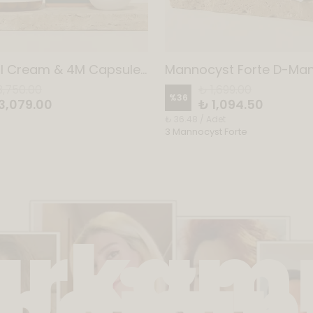
Renewal Cream & 4M Capsule AHCC Takviye Edici Gıda
3,750.00
₺ 1,699.00
%
36
3,079.00
₺ 1,094.50
₺ 36.48 / Adet
3 Mannocyst Forte
rkam
diğini