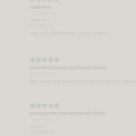
Izderma
17 Mayıs 2026
Alparslan
T.
Satın Alınmış
Ürün cok etkili.herkese tavsiye ederim
İzderma hayat kurtarıcı krem
10 Nisan 2026
Ben alırken çok endişeliydim ama kullandım kullan
Gerçekten inanılmaz bir ürün
10 Mart 2026
Hayriye
Y.
Satın Alınmış