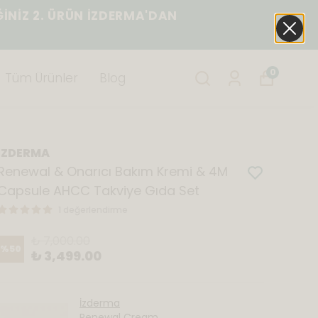
ĞİNİZ 2. ÜRÜN İZDERMA'DAN
0
Tüm Ürünler
Blog
İZDERMA
Renewal & Onarıcı Bakım Kremi & 4M
Capsule AHCC Takviye Gıda Set
1 değerlendirme
₺ 7,000.00
%
50
₺ 3,499.00
İzderma
Renewal Cream