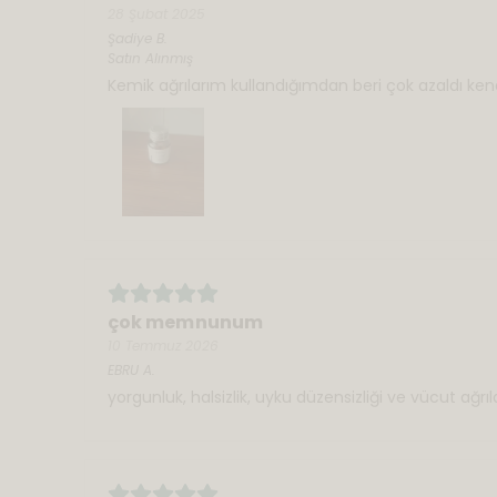
28 Şubat 2025
Şadiye
B.
Satın Alınmış
Kemik ağrılarım kullandığımdan beri çok azaldı ke
çok memnunum
10 Temmuz 2026
EBRU
A.
yorgunluk, halsizlik, uyku düzensizliği ve vücut ağ