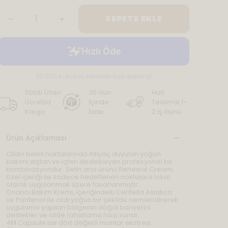
SEPETE EKLE
500₺ Üzeri
30 Gün
Hızlı
Ücretsiz
İçinde
Teslimat 1-
Kargo
İade
2 İş Günü
Ürün Açıklaması
Cildin belirli noktalarında ihtiyaç duyulan yoğun
bakımı dıştan ve içten destekleyen profesyonel bir
kombinasyondur. Setin ana ürünü Renewal Cream,
özel içeriği ile sadece hedeflenen noktalara lokal
olarak uygulanmak üzere tasarlanmıştır.
Onarıcı Bakım Kremi, içeriğindeki Centella Asiatica
ve Pantenol ile cildi yoğun bir şekilde nemlendirerek
uygulama yapılan bölgenin doğal bariyerini
destekler ve cilde rahatlama hissi sunar.
4M Capsule ise dört değerli mantar ekstresi