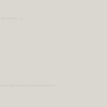
 tşk ederim ☺️
 Kesinlikle herkese tavsiye ederim.