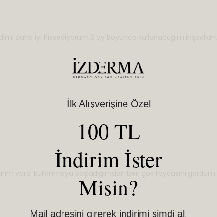
ndimi daha iyi hissediyorum,6 ay boyunca kullanacağım inşaallah,
İlk Alışverişine Özel
100 TL
İndirim İster
rılarım vardı kullanmaya başladığımdan beri çok faydasını gördüm.
Misin?
Mail adresini girerek indirimi şimdi al.