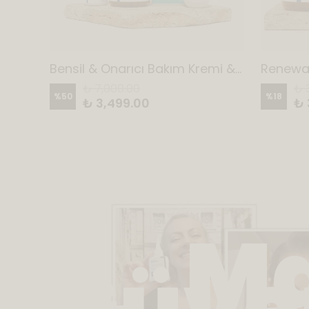
a
Bensil & Onarıcı Bakım Kremi & 4M Capsule AHCC Takviye Gıda Set
₺ 7,000.00
₺ 
%
50
%
18
₺ 3,499.00
₺ 
Ma
Güven