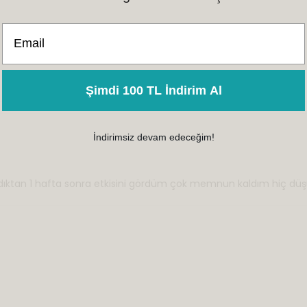
Email
Şimdi 100 TL İndirim Al
İndirimsiz devam edeceğim!
dıktan 1 hafta sonra etkisini gördüm çok memnun kaldım hiç düş