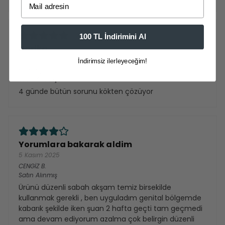
100 TL İndirimini Al
Harika
10 Şubat 2026
İndirimsiz ilerleyeceğim!
çağlar
g.
Satın Alınmış
4 günde bütün sorunu kökten çözüyor
Yorumlara bakarak aldim
5 Kasım 2025
CENGİZ
B.
Satın Alınmış
Ürünü düzenli sabah akşam temiz birsekilde
kullanmak gerekli , ben uyguladım genital bölgemde
kabarık şekilde iken şuan 2 hafta geçti tam geçmedi
ama devam ediyorum azalma çok belirgin düzenli