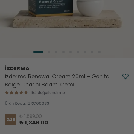
İZDERMA
İzderma Renewal Cream 20ml – Genital
Bölge Onarıcı Bakım Kremi
194 değerlendirme
Ürün Kodu
:
İZRC00033
₺ 1,899.00
%
29
₺ 1,349.00