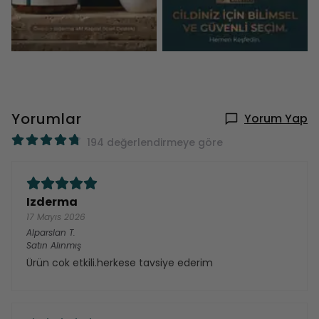
Yorumlar
Yorum Yap
194 değerlendirmeye göre
Izderma
17 Mayıs 2026
Alparslan
T.
Satın Alınmış
Ürün cok etkili.herkese tavsiye ederim