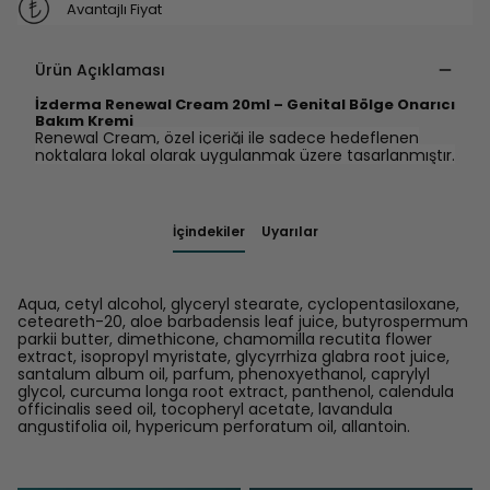
Avantajlı Fiyat
Ürün Açıklaması
İzderma Renewal Cream 20ml – Genital Bölge Onarıcı
Bakım Kremi
Renewal Cream, özel içeriği ile sadece hedeflenen
noktalara lokal olarak uygulanmak üzere tasarlanmıştır.
İçindekiler
Uyarılar
Aqua, cetyl alcohol, glyceryl stearate, cyclopentasiloxane,
ceteareth-20, aloe barbadensis leaf juice, butyrospermum
parkii butter, dimethicone, chamomilla recutita flower
extract, isopropyl myristate, glycyrrhiza glabra root juice,
santalum album oil, parfum, phenoxyethanol, caprylyl
glycol, curcuma longa root extract, panthenol, calendula
officinalis seed oil, tocopheryl acetate, lavandula
angustifolia oil, hypericum perforatum oil, allantoin.