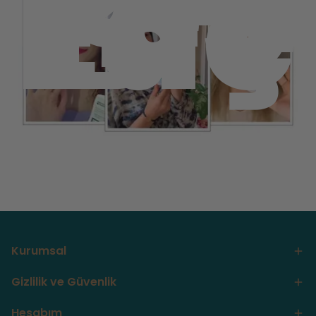
Teş
Ede
Kurumsal
Gizlilik ve Güvenlik
Hesabım