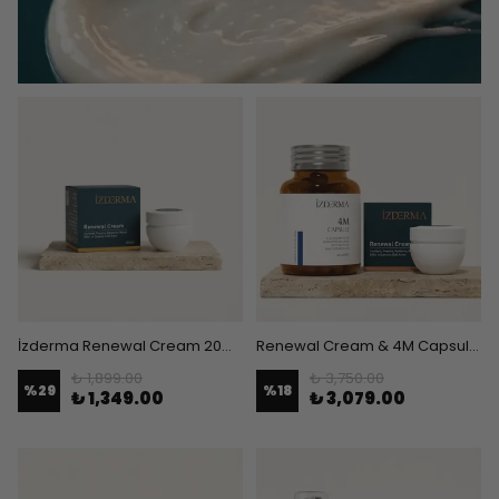
İzderma Renewal Cream 20ml – Genital Bölge Onarıcı Bakım Kremi
Renewal Cream & 4M Capsule AHCC Takviye Edici Gıda
₺ 1,899.00
₺ 3,750.00
%
29
%
18
₺ 1,349.00
₺ 3,079.00