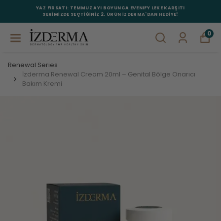
YAZ FIRSATI: TEMMUZ AYI BOYUNCA EVENIFY LEKE KARŞITI
SERİMİZDE SEÇTİĞİNİZ 2. ÜRÜN İZDERMA'DAN HEDİYE!
0
Renewal Series
İzderma Renewal Cream 20ml – Genital Bölge Onarıcı
Bakım Kremi