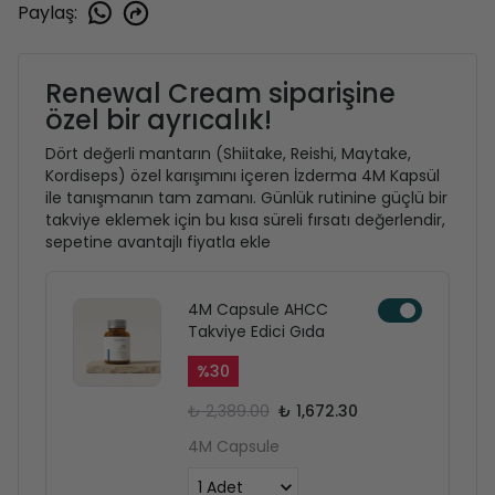
Paylaş
:
Renewal Cream siparişine
özel bir ayrıcalık!
Dört değerli mantarın (Shiitake, Reishi, Maytake,
Kordiseps) özel karışımını içeren İzderma 4M Kapsül
ile tanışmanın tam zamanı. Günlük rutinine güçlü bir
takviye eklemek için bu kısa süreli fırsatı değerlendir,
sepetine avantajlı fiyatla ekle
4M Capsule AHCC
Takviye Edici Gıda
%
30
₺ 2,389.00
₺ 1,672.30
4M Capsule