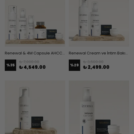
Renewal & 4M Capsule AHCC & İntim Seri & Onarıcı Bakım Kremi 5'li Set
Renewal Cream ve İntim Bakım Kremi & İntim Yıkama Köpüğü 3'lü Set
₺ 7,000.00
₺ 3,500.00
%
35
%
29
₺ 4,549.00
₺ 2,499.00