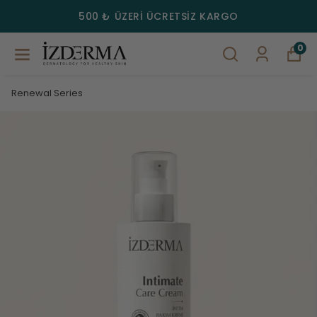
YAZ FIRSATI: TEMMUZ AYI
 ÜCRETSIZ KARGO
SERİMİZDE SEÇTİĞİNİZ 
0
Renewal Series