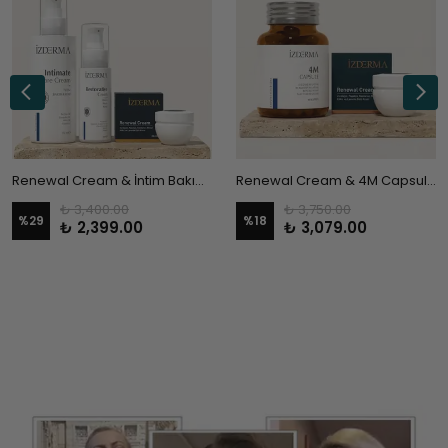
Renewal Cream & İntim Bakım Kremi & Onarıcı Bakım Kremi 3'lü Set
Renewal Cream & 4M Capsule AHCC Takviye Edici Gıda
₺ 3,400.00
₺ 3,750.00
%
29
%
18
₺ 2,399.00
₺ 3,079.00