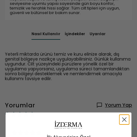
seviyesine uyumlu yapısı sayesinde gün boyu konfor,
temizlik ve ferahlık hissi sağlar. Tüm cilt tipleri için uygun,
güvenli ve bütünsel bir bakım sunar.
Nasıl Kullanılır
İçindekiler
Uyarılar
Yeterli miktarda ürünü temiz ve kuru elinize alarak, dış
genital bölgeye nazikçe uygulayabilirsiniz. Günlük kullanıma
uygundur. Cilt yüzeyindeki pürüzlere yönelik özel bir
uygulama yapıyorsanız, uygulama süreci tamamlandıktan
sonra bölgeyi desteklemek ve nemlendirmek amacıyla
kullanımı tavsiye edilir.
Yorumlar
Yorum Yap
2 değerlendirmeye göre