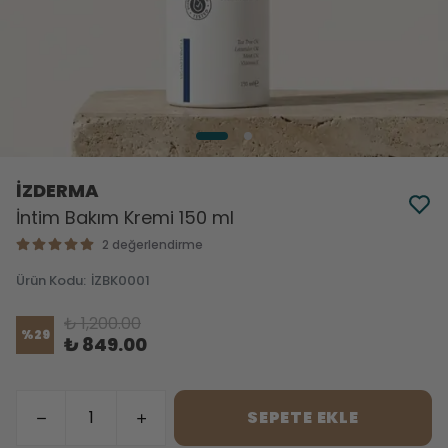
İZDERMA
İntim Bakım Kremi 150 ml
2 değerlendirme
Ürün Kodu
:
İZBK0001
₺ 1,200.00
%
29
₺ 849.00
SEPETE EKLE