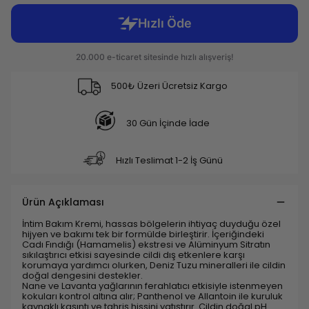
500₺ Üzeri Ücretsiz Kargo
30 Gün İçinde İade
Hızlı Teslimat 1-2 İş Günü
Ürün Açıklaması
İntim Bakım Kremi, hassas bölgelerin ihtiyaç duyduğu özel
hijyen ve bakımı tek bir formülde birleştirir. İçeriğindeki
Cadı Fındığı (Hamamelis) ekstresi ve Alüminyum Sitratın
sıkılaştırıcı etkisi sayesinde cildi dış etkenlere karşı
korumaya yardımcı olurken, Deniz Tuzu mineralleri ile cildin
doğal dengesini destekler.
Nane ve Lavanta yağlarının ferahlatıcı etkisiyle istenmeyen
kokuları kontrol altına alır; Panthenol ve Allantoin ile kuruluk
kaynaklı kaşıntı ve tahriş hissini yatıştırır. Cildin doğal pH