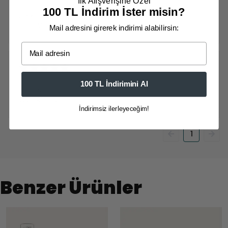
İlk Alışverişine Özel
28 Ekim 2025
100 TL İndirim İster misin?
Gizem
S.
Satın Alınmış
Mail adresini girerek indirimi alabilirsin:
Email
13 Nisan 2025
100 TL İndirimini Al
Engin
S.
Satın Alınmış
İndirimsiz ilerleyeceğim!
1
Benzer Ürünler